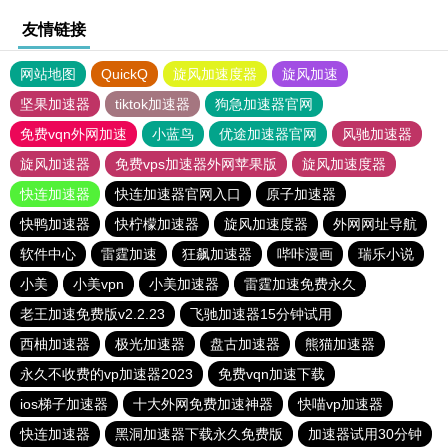
友情链接
网站地图
QuickQ
旋风加速度器
旋风加速
坚果加速器
tiktok加速器
狗急加速器官网
免费vqn外网加速
小蓝鸟
优途加速器官网
风驰加速器
旋风加速器
免费vps加速器外网苹果版
旋风加速度器
快连加速器
快连加速器官网入口
原子加速器
快鸭加速器
快柠檬加速器
旋风加速度器
外网网址导航
软件中心
雷霆加速
狂飙加速器
哔咔漫画
瑞乐小说
小美
小美vpn
小美加速器
雷霆加速免费永久
老王加速免费版v2.2.23
飞驰加速器15分钟试用
西柚加速器
极光加速器
盘古加速器
熊猫加速器
永久不收费的vp加速器2023
免费vqn加速下载
ios梯子加速器
十大外网免费加速神器
快喵vp加速器
快连加速器
黑洞加速器下载永久免费版
加速器试用30分钟