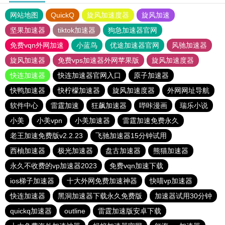
网站地图
QuickQ
旋风加速度器
旋风加速
坚果加速器
tiktok加速器
狗急加速器官网
免费vqn外网加速
小蓝鸟
优途加速器官网
风驰加速器
旋风加速器
免费vps加速器外网苹果版
旋风加速度器
快连加速器
快连加速器官网入口
原子加速器
快鸭加速器
快柠檬加速器
旋风加速度器
外网网址导航
软件中心
雷霆加速
狂飙加速器
哔咔漫画
瑞乐小说
小美
小美vpn
小美加速器
雷霆加速免费永久
老王加速免费版v2.2.23
飞驰加速器15分钟试用
西柚加速器
极光加速器
盘古加速器
熊猫加速器
永久不收费的vp加速器2023
免费vqn加速下载
ios梯子加速器
十大外网免费加速神器
快喵vp加速器
快连加速器
黑洞加速器下载永久免费版
加速器试用30分钟
quickq加速器
outline
雷霆加速版安卓下载