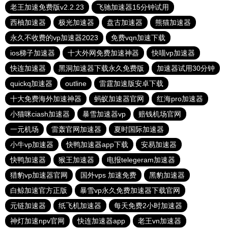
老王加速免费版v2.2.23
飞驰加速器15分钟试用
西柚加速器
极光加速器
盘古加速器
熊猫加速器
永久不收费的vp加速器2023
免费vqn加速下载
ios梯子加速器
十大外网免费加速神器
快喵vp加速器
快连加速器
黑洞加速器下载永久免费版
加速器试用30分钟
quickq加速器
outline
雷霆加速版安卓下载
十大免费海外加速神器
蚂蚁加速器官网
红海pro加速器
小猫咪ciash加速器
暴雪加速器vp
赔钱机场官网
一元机场
雷轰官网加速器
夏时国际加速器
小牛vp加速器
快鸭加速器app下载
安易加速器
快鸭加速器
猴王加速器
电报telegeram加速器
猎豹vp加速器官网
国外vps 加速免费
黑豹加速器
白鲸加速官方正版
暴雪vp永久免费加速器下载官网
元链加速器
纸飞机加速器
每天免费2小时加速器
神灯加速npv官网
快连加速器app
老王vn加速器