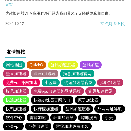
游客
这款加速器VPM应用程序已经为我们带来了无限的隐私和自由。
2024-10-12
支持
[0]
反对
[0]
友情链接
网站地图
QuickQ
旋风加速度器
旋风加速
坚果加速器
tiktok加速器
狗急加速器官网
免费vqn外网加速
小蓝鸟
优途加速器官网
风驰加速器
旋风加速器
免费vps加速器外网苹果版
旋风加速度器
快连加速器
快连加速器官网入口
原子加速器
快鸭加速器
快柠檬加速器
旋风加速度器
外网网址导航
软件中心
雷霆加速
狂飙加速器
哔咔漫画
小美
小美vpn
小美加速器
雷霆加速免费永久