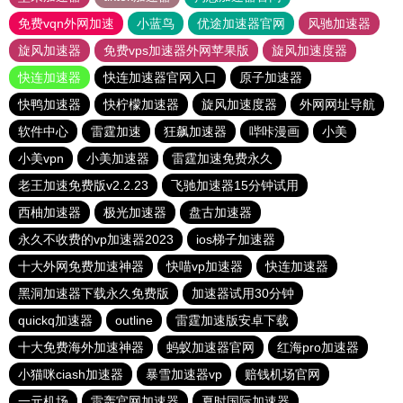
免费vqn外网加速
小蓝鸟
优途加速器官网
风驰加速器
旋风加速器
免费vps加速器外网苹果版
旋风加速度器
快连加速器
快连加速器官网入口
原子加速器
快鸭加速器
快柠檬加速器
旋风加速度器
外网网址导航
软件中心
雷霆加速
狂飙加速器
哔咔漫画
小美
小美vpn
小美加速器
雷霆加速免费永久
老王加速免费版v2.2.23
飞驰加速器15分钟试用
西柚加速器
极光加速器
盘古加速器
永久不收费的vp加速器2023
ios梯子加速器
十大外网免费加速神器
快喵vp加速器
快连加速器
黑洞加速器下载永久免费版
加速器试用30分钟
quickq加速器
outline
雷霆加速版安卓下载
十大免费海外加速神器
蚂蚁加速器官网
红海pro加速器
小猫咪ciash加速器
暴雪加速器vp
赔钱机场官网
一元机场
雷轰官网加速器
夏时国际加速器