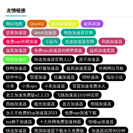
友情链接
网站地图
QuickQ
旋风加速度器
旋风加速
坚果加速器
tiktok加速器
狗急加速器官网
免费vqn外网加速
小蓝鸟
优途加速器官网
风驰加速器
旋风加速器
免费vps加速器外网苹果版
旋风加速度器
快连加速器
快连加速器官网入口
原子加速器
快鸭加速器
快柠檬加速器
旋风加速度器
外网网址导航
软件中心
雷霆加速
狂飙加速器
哔咔漫画
瑞乐小说
小美
小美vpn
小美加速器
雷霆加速免费永久
老王加速免费版v2.2.23
飞驰加速器15分钟试用
西柚加速器
极光加速器
盘古加速器
熊猫加速器
永久不收费的vp加速器2023
免费vqn加速下载
ios梯子加速器
十大外网免费加速神器
快喵vp加速器
快连加速器
黑洞加速器下载永久免费版
加速器试用30分钟