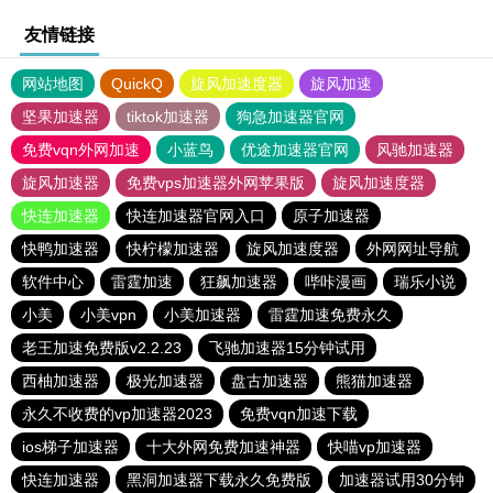
友情链接
网站地图
QuickQ
旋风加速度器
旋风加速
坚果加速器
tiktok加速器
狗急加速器官网
免费vqn外网加速
小蓝鸟
优途加速器官网
风驰加速器
旋风加速器
免费vps加速器外网苹果版
旋风加速度器
快连加速器
快连加速器官网入口
原子加速器
快鸭加速器
快柠檬加速器
旋风加速度器
外网网址导航
软件中心
雷霆加速
狂飙加速器
哔咔漫画
瑞乐小说
小美
小美vpn
小美加速器
雷霆加速免费永久
老王加速免费版v2.2.23
飞驰加速器15分钟试用
西柚加速器
极光加速器
盘古加速器
熊猫加速器
永久不收费的vp加速器2023
免费vqn加速下载
ios梯子加速器
十大外网免费加速神器
快喵vp加速器
快连加速器
黑洞加速器下载永久免费版
加速器试用30分钟